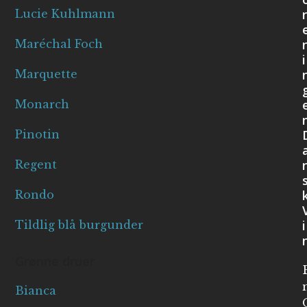
r
Lucie Kuhlmann
Maréchal Foch
i
Marquette
Monarch
Pinotin
Regent
Rondo
i
Tildlig blå burgunder
Grønne druer
Bianca