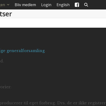
gen
Bliv medlem
Login
English
tser
lige generalforsamling
.
d.
orier:
oducerer til eget forbrug. Dvs. de er ikke registrer