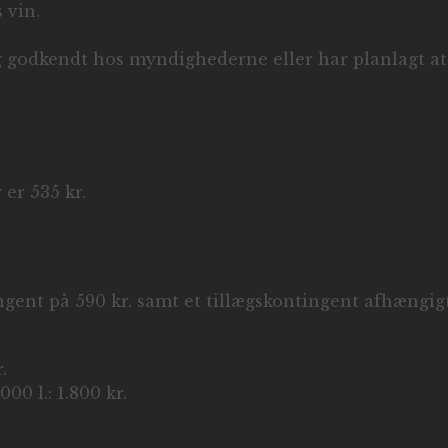
 vin.
 godkendt hos myndighederne eller har planlagt at
er 535 kr.
ent på 590 kr. samt et tillægskontingent afhængig
.
00 l.: 1.800 kr.