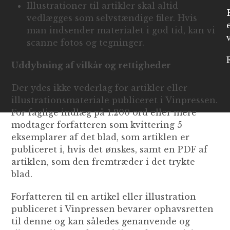
Illustrationer til artikler skal altid
vedlægges som selvstændige filer. Hvis
man indsender materialet i god tid, kan vi
scanne fotos og tegninger.
Uddybning af vilkår og rettigheder
Der ydes ikke vederlag for artikler eller
illustrationsmateriale publiceret i Vinpressen.
For faglige indlæg på 1.200 ord eller mere
modtager forfatteren som kvittering 5
eksemplarer af det blad, som artiklen er
publiceret i, hvis det ønskes, samt en PDF af
artiklen, som den fremtræder i det trykte
blad.
Forfatteren til en artikel eller illustration
publiceret i Vinpressen bevarer ophavsretten
til denne og kan således genanvende og