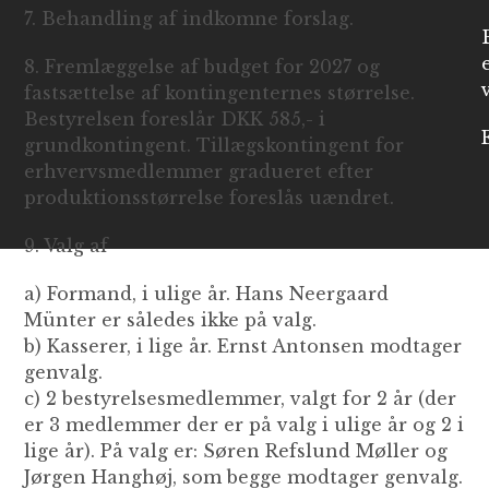
7. Behandling af indkomne forslag.
8. Fremlæggelse af budget for 2027 og
fastsættelse af kontingenternes størrelse.
Bestyrelsen foreslår DKK 585,- i
grundkontingent. Tillægskontingent for
erhvervsmedlemmer gradueret efter
produktionsstørrelse foreslås uændret.
9. Valg af
a) Formand, i ulige år. Hans Neergaard
Münter er således ikke på valg.
b) Kasserer, i lige år. Ernst Antonsen modtager
genvalg.
c) 2 bestyrelsesmedlemmer, valgt for 2 år (der
er 3 medlemmer der er på valg i ulige år og 2 i
lige år). På valg er: Søren Refslund Møller og
Jørgen Hanghøj, som begge modtager genvalg.