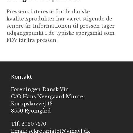
Pressens interesse for de danske
kvalitetsprodukter har været stigende de
senere år. Informationen til pressen tager
udgangspunkt i de typiske spørgsmål som
FDV får fra pressen.
Kontakt
Foreningen Dansk Vin
C/O Hans Neergaard Münter
Korupskovvej 13
8550 Ryomgård
Tlf. 2020 7270
Email:
sekretariatet@vinavl.dk