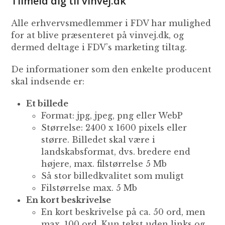
Tilmeld dig til vinvej.dk
Alle erhvervsmedlemmer i FDV har mulighed
for at blive præsenteret på vinvej.dk, og
dermed deltage i FDV’s marketing tiltag.
De informationer som den enkelte producent
skal indsende er:
Et billede
Format: jpg, jpeg, png eller WebP
Størrelse: 2400 x 1600 pixels eller
større. Billedet skal være i
landskabsformat, dvs. bredere end
højere, max. filstørrelse 5 Mb
Så stor billedkvalitet som muligt
Filstørrelse max. 5 Mb
En kort beskrivelse
En kort beskrivelse på ca. 50 ord, men
max. 100 ord. Kun tekst uden links og