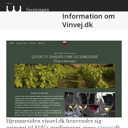
Skip
to
Information om
content
Vinvej.dk
Hjemmesiden vinavl.dk henvender sig
primært til FDV’s medlemmer, mens
vinvej
.dk