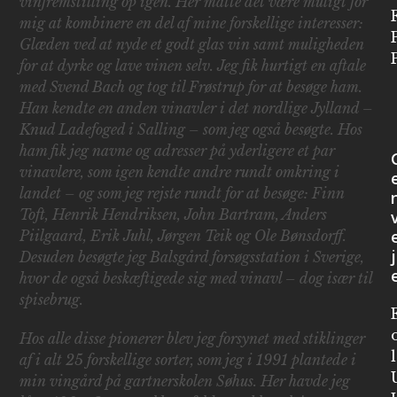
vinfremstilling op igen. Her måtte det være muligt for
mig at kombinere en del af mine forskellige interesser:
Glæden ved at nyde et godt glas vin samt muligheden
for at dyrke og lave vinen selv. Jeg fik hurtigt en aftale
med Svend Bach og tog til Frøstrup for at besøge ham.
Han kendte en anden vinavler i det nordlige Jylland –
Knud Ladefoged i Salling – som jeg også besøgte. Hos
ham fik jeg navne og adresser på yderligere et par
vinavlere, som igen kendte andre rundt omkring i
landet – og som jeg rejste rundt for at besøge: Finn
Toft, Henrik Hendriksen, John Bartram, Anders
Piilgaard, Erik Juhl, Jørgen Teik og Ole Bønsdorff.
j
Desuden besøgte jeg Balsgård forsøgsstation i Sverige,
hvor de også beskæftigede sig med vinavl – dog især til
spisebrug.
Hos alle disse pionerer blev jeg forsynet med stiklinger
af i alt 25 forskellige sorter, som jeg i 1991 plantede i
min vingård på gartnerskolen Søhus. Her havde jeg