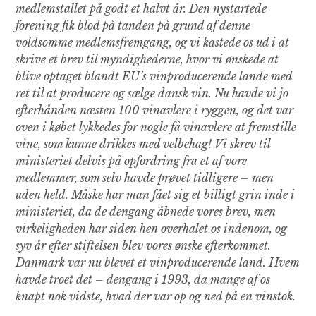
medlemstallet på godt et halvt år. Den nystartede
forening fik blod på tanden på grund af denne
voldsomme medlemsfremgang, og vi kastede os ud i at
skrive et brev til myndighederne, hvor vi ønskede at
blive optaget blandt EU’s vinproducerende lande med
ret til at producere og sælge dansk vin. Nu havde vi jo
efterhånden næsten 100 vinavlere i ryggen, og det var
oven i købet lykkedes for nogle få vinavlere at fremstille
vine, som kunne drikkes med velbehag! Vi skrev til
ministeriet delvis på opfordring fra et af vore
medlemmer, som selv havde prøvet tidligere – men
uden held. Måske har man fået sig et billigt grin inde i
ministeriet, da de dengang åbnede vores brev, men
virkeligheden har siden hen overhalet os indenom, og
syv år efter stiftelsen blev vores ønske efterkommet.
Danmark var nu blevet et vinproducerende land. Hvem
havde troet det – dengang i 1993, da mange af os
knapt nok vidste, hvad der var op og ned på en vinstok.