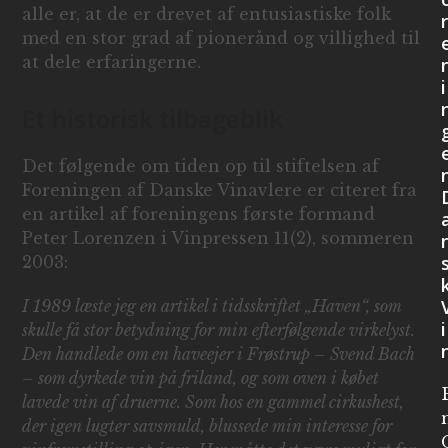
alle er, at de er drevet af entusiastiske folk
r
med en stor grad af pionerånd og villighed til
at dele erfaringerne.
i
Et historisk tilbageblik
Det følgende om tiden op til stiftelsen af
Foreningen af Danske Vinavlere er citeret fra
en artikel af foreningens første formand
Peter Lorenzen i Vinpressen 11(2), sommeren
2003:
I 1989 læste jeg en artikel i tidsskriftet „Haven“, som
i
skulle få stor betydning for min efterfølgende virkelyst.
Den handlede om en haveejer i Frøstrup – Svend Bach
– som dyrkede vin på friland, og som oven i købet
lavede vin af druerne. Som hos en gammel cirkushest,
der igen lugter savsmuld, blussede min interesse for