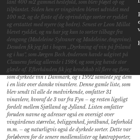
lånt 400 m2 gammel hestefold, som blev pløjet op og
tilplantet. Siden hen er vingården blevet udvidet med
100 m2, og de fleste af de oprindelige sorter er ryddet
og erstattet med nyere (og bedre). Senest er Leon Millot
blevet ryddet, og nu har jeg kun to sorter tilbage fra
dengang (Madeleine Sylvaner og Madeleine Angevine).
Desuden fik jeg fat i bogen „Dyrkning af vin på friland
og i hus“, som Jørgen Bech Andersen havde udgivet på
Clausens forlag allerede i 1984, og som jeg havde stor
glæde af. Efterhånden fik jeg kendskab til flere og flere,
som dyrkede vin i Danmark, og i 1992 samlede jeg dem
i en liste over danske vinavlere. Denne gamle liste, som
blev sendt til alle de medvirkende, omfatter 31
vinavlere, hvoraf de 3 var fra Fyn – og resten ligeligt
fordelt mellem Sjælland og Jylland. Listen omfatter
foruden navne og adresser også en oversigt over
vingårdenes størrelse, beliggenhed, jordbund, læforhold
m.m. – og naturligvis også de dyrkede sorter. Dette var
forløberen for de senere medlemslister og høstrapporter,