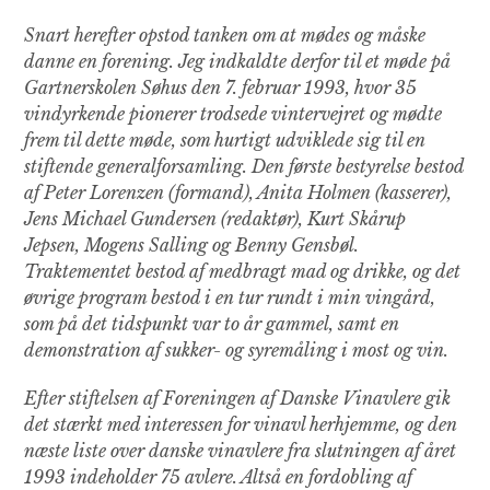
Snart herefter opstod tanken om at mødes og måske
danne en forening. Jeg indkaldte derfor til et møde på
Gartnerskolen Søhus den 7. februar 1993, hvor 35
vindyrkende pionerer trodsede vintervejret og mødte
frem til dette møde, som hurtigt udviklede sig til en
stiftende generalforsamling. Den første bestyrelse bestod
af Peter Lorenzen (formand), Anita Holmen (kasserer),
Jens Michael Gundersen (redaktør), Kurt Skårup
Jepsen, Mogens Salling og Benny Gensbøl.
Traktementet bestod af medbragt mad og drikke, og det
øvrige program bestod i en tur rundt i min vingård,
som på det tidspunkt var to år gammel, samt en
demonstration af sukker- og syremåling i most og vin.
Efter stiftelsen af Foreningen af Danske Vinavlere gik
det stærkt med interessen for vinavl herhjemme, og den
næste liste over danske vinavlere fra slutningen af året
1993 indeholder 75 avlere. Altså en fordobling af