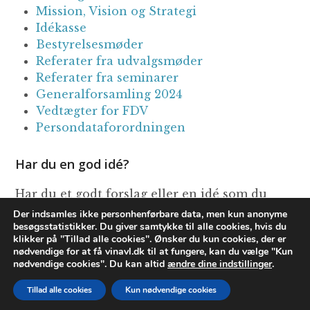
Mission, Vision og Strategi
Idékasse
Bestyrelsesmøder
Referater fra udvalgsmøder
Referater fra seminarer
Generalforsamling 2024
Vedtægter for FDV
Persondataforordningen
Har du en god idé?
Har du et godt forslag eller en idé som du
mener FDV bør tage op til overvejelse, så send
Der indsamles ikke personhenførbare data, men kun anonyme
den til
webmaster@vinavl.dk
besøgsstatistikker. Du giver samtykke til alle cookies, hvis du
klikker på "Tillad alle cookies". Ønsker du kun cookies, der er
Alle forslag vil blive behandlet af bestyrelsen
nødvendige for at få vinavl.dk til at fungere, kan du vælge "Kun
og du vil modtage en tilbagemelding, når
nødvendige cookies". Du kan altid
ændre dine indstillinger
.
forslaget er behandlet.
Tillad alle cookies
Kun nødvendige cookies