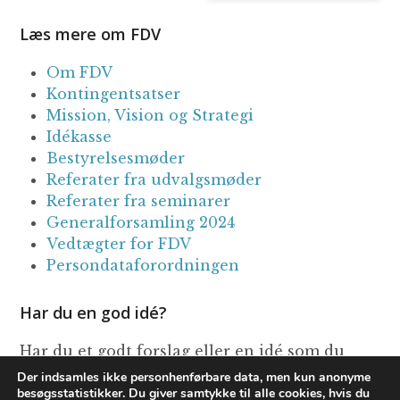
Læs mere om FDV
Om FDV
Kontingentsatser
Mission, Vision og Strategi
Idékasse
Bestyrelsesmøder
Referater fra udvalgsmøder
Referater fra seminarer
Generalforsamling 2024
Vedtægter for FDV
Persondataforordningen
Har du en god idé?
Har du et godt forslag eller en idé som du
mener FDV bør tage op til overvejelse, så send
Der indsamles ikke personhenførbare data, men kun anonyme
besøgsstatistikker. Du giver samtykke til alle cookies, hvis du
den til
webmaster@vinavl.dk