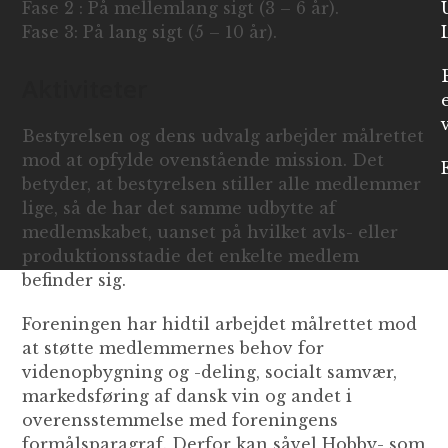
Fase 2 : På mellemlang sigt (3 – 6 år).
Fase 3: På lang sigt (5 – 10 år).
Aktiviteter
Bestyrelsen og dens udvalg arbejder målrettet
mod at opfylde ovenstående mission. Det
betyder, at bestyrelsen stiller alle medlemmer
lige, så de har det samme udbytte af
medlemskabet, uanset på hvilket avls- eller
produktionsstadie det enkelte medlem
befinder sig.
Foreningen har hidtil arbejdet målrettet mod
at støtte medlemmernes behov for
videnopbygning og -deling, socialt samvær,
markedsføring af dansk vin og andet i
overensstemmelse med foreningens
formålsparagraf. Derfor kan såvel Hobby- som