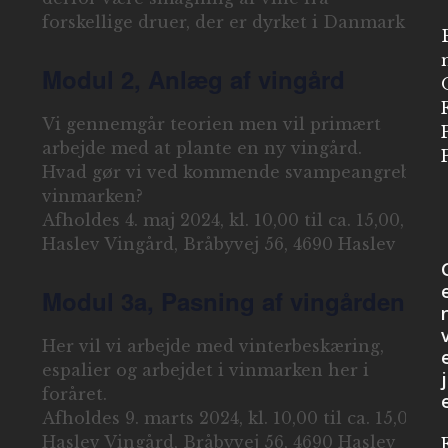
forskellige druer, der er dyrket i Danmark.
Modul 2, Anlæg af vingård
Vi gennemgår teorien men vil primært
arbejde med at plante en ny vingård.
Hvad gør vi ved kommende svampeangreb i
vinmarken?
Afholdes 4. maj 2024, kl. 10,00 til ca. 15,00,
Haslev Vingård, Bråbyvej 56, 4690 Haslev
Modul 3a, Pasning af vingården
Her vil vi arbejde med vinterbeskæring,
espalier og arbejdet i vinmarken her i
j
foråret.
Afholdes 9. marts 2024, kl. 10,00 til ca. 15,00,
Haslev Vingård, Bråbyvej 56, 4690 Haslev