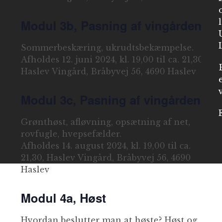
Modul 3b, Pasning af vingården
Sommerbeskæring, ukrudtsbekæmpelse.
Afholdes 12. juni 2024, kl. 19,00 til ca. 21,30,
Haslev Vingård, Bråbyvej 56, 4690 Haslev
Modul 3c, Pasning af vingården
Grønthøst, afløvning, opsætning af net,
rovfugle, hvepsefælder.
Afholdes 14. august 2024, kl. 19,00 til ca.
21,30, Haslev Vingård, Bråbyvej 56, 4690
Haslev
Modul 4a, Høst
Hvordan beslutter man at høste? Høst og