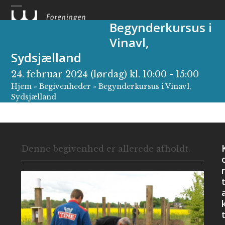
Skip
to
Begynderkursus i
content
Vinavl,
Sydsjælland
24. februar 2024 (lørdag) kl. 10:00
-
15:00
Hjem
»
Begivenheder
»
Begynderkursus i Vinavl,
Sydsjælland
Denne begivenhed er allerede afholdt.