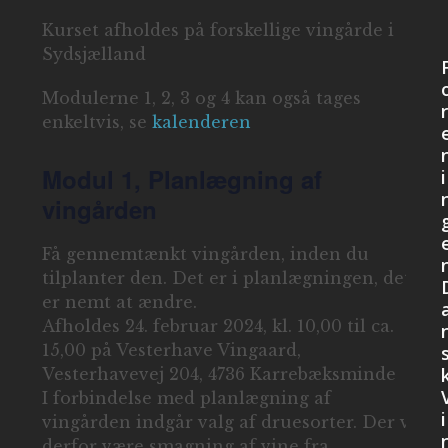
Kurset afholdes på forskellige vingårde i
Sydsjælland
Modulerne 1, 2, 3 og 4 kan også tages
r
enkeltvis, se
kalenderen
Modul 1, Planlægning af
i
vingården
Få gennemtænkt vingården, inden du
tilplanter den. Det er i planlægningen, det
er nemt at ændre.
Afholdes 24. februar 2024, kl. 10,00 til ca.
15,00 på Vesterhave Vingaard,
Vesterhavevej 204, 4736 Karrebæksminde
I forbindelse med planlægning af
i
vingården indgår valg af druesorter. Der vil
derfor være smagning af vine fra