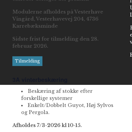
Modulerne afholdes på Vesterhave
Vingård, Vesterhavevej 204, 4736
Karrebæksminde
Sidste frist for tilmelding den 28.
februar 2026.
Tilmelding
3A vinterbeskæring
Beskæring af stokke efter
forskellige systemer
Enkelt/Dobbelt Guyot, Høj Sylvos
og Pergola.
Afholdes 7/3-2026 kl 10-15.