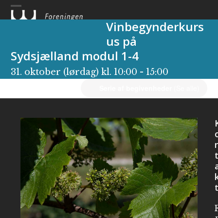
Skip
to
Vinbegynderkurs
content
us på
Sydsjælland modul 1-4
31. oktober (lørdag) kl. 10:00
-
15:00
Serie af begivenheder
(Se alle)