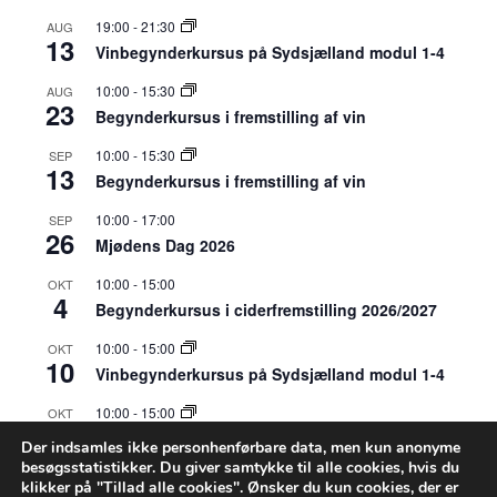
19:00
-
21:30
AUG
13
Vinbegynderkursus på Sydsjælland modul 1-4
10:00
-
15:30
AUG
23
Begynderkursus i fremstilling af vin
10:00
-
15:30
SEP
13
Begynderkursus i fremstilling af vin
10:00
-
17:00
SEP
26
Mjødens Dag 2026
10:00
-
15:00
OKT
4
Begynderkursus i ciderfremstilling 2026/2027
10:00
-
15:00
OKT
10
Vinbegynderkursus på Sydsjælland modul 1-4
10:00
-
15:00
OKT
31
Vinbegynderkursus på Sydsjælland modul 1-4
Der indsamles ikke personhenførbare data, men kun anonyme
besøgsstatistikker. Du giver samtykke til alle cookies, hvis du
10:00
-
15:00
APR
klikker på "Tillad alle cookies". Ønsker du kun cookies, der er