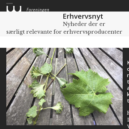
Skip
to
Erhvervsnyt
content
Nyheder der er
særligt relevante for erhvervsproducenter