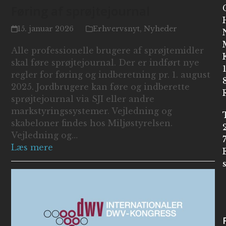
Føring af sprøjtejournal
15. januar 2026
Erhvervsnyt
,
Nyheder
Alle professionelle brugere af sprøjtemidler
skal føre sprøjtejournal. Der er indført nye
regler for føring og indberetning pr. 1. august
2025. Jordbrugere kan føre og indberette
sprøjtejournal via SJI eller andre
markstyringssystemer. Vejledning og
skabeloner findes hos Miljøstyrelsen.
Vejledning og…
Læs mere