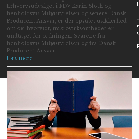
Erhvervsudvalget i FDV Karin Sloth og
henholdsvis Miljøstyrelsen og senere Dansk
Producent Ansvar, er der opstået usikkerhed
om og hvorvidt, mikrovirksomheder er
undtaget for ordningen. Svarene fra
henholdsvis Miljøstyrelsen og fra Dansk
Producent Ansvar…
Læs mere