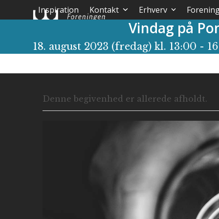
Skip
Inspiration
Kontakt
Erhverv
Forenin
to
Vindag på Po
content
18. august 2023 (fredag) kl. 13:00
-
16
Denne begivenhed er allerede afholdt.