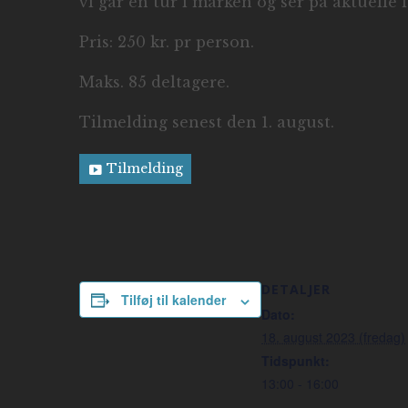
vi går en tur i marken og ser på aktuelle
Pris: 250 kr. pr person.
Maks. 85 deltagere.
Tilmelding senest den 1. august.
Tilmelding
DETALJER
Tilføj til kalender
Dato:
18. august 2023 (fredag)
Tidspunkt:
13:00 - 16:00