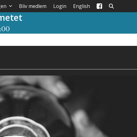
gen
Bliv medlem
Login
English
metet
:00