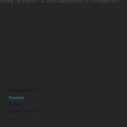
 forsøg og slutter af med smagning af forsøgsvine.
ARRANGØR
Pometet
E-mail
tbta@plen.ku.dk