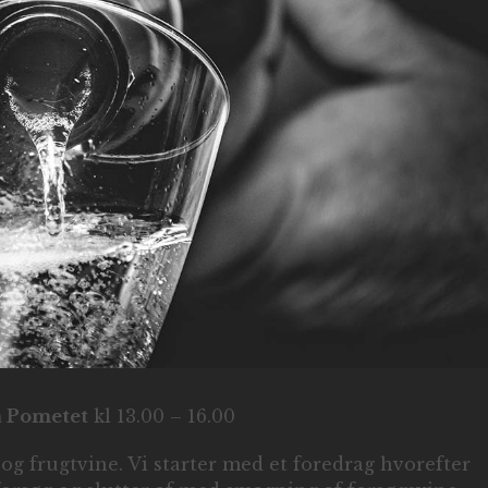
å Pometet
kl 13.00 – 16.00
og frugtvine. Vi starter med et foredrag hvorefter