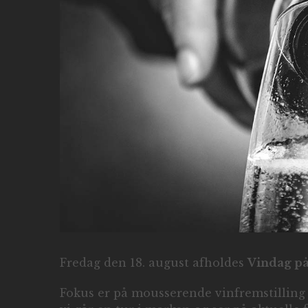
Fredag den 18. august afholdes
Vindag p
Fokus er på mousserende vinfremstilling 