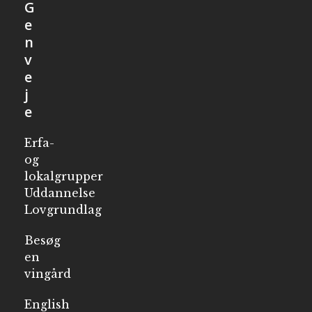
G
e
n
v
e
j
e
Erfa-
og
lokalgrupper
Uddannelse
Lovgrundlag
Besøg
en
vingård
English