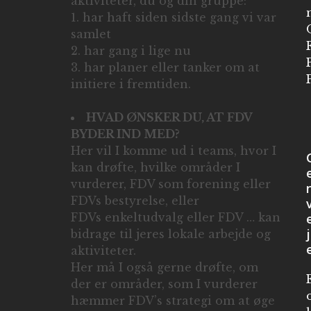
aktiviteter, du og din gruppe:
1. har haft siden sidste gang vi var
samlet
2. har gang i lige nu
3. har planer eller tanker om at
initiere i fremtiden.
HVAD ØNSKER DU, AT FDV
BYDER IND MED?
Her vil I komme ud i teams, hvor I
kan drøfte, hvilke områder I
vurderer, FDV som forening eller
FDVs bestyrelse, eller
FDVs enkeltudvalg eller FDV … kan
j
bidrage til jeres lokale arbejde og
aktiviteter.
Her må I også gerne drøfte, om
der er områder, som I vurderer
hæmmer FDV’s strategi om at øge