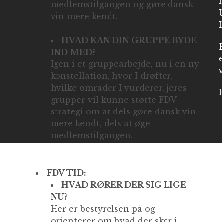
medlemstilgangen og gøre dansk
vin mere kendt.
HVAD KAN DIN GRUPPE BYDE
IND MED?
Igen i et gruppearbejde, nu i en ny
konstellation, hvor I drøfter,
hvilke områder I vurderer, jeres
grupper vil kunne støtte FDV
strategi om at dels gøre dansk vin
mere kendt, dels at øge
medlemstilgangen.
FDV TID:
HVAD RØRER DER SIG LIGE
NU?
Her er bestyrelsen på og
orienterer om hvad der sker i