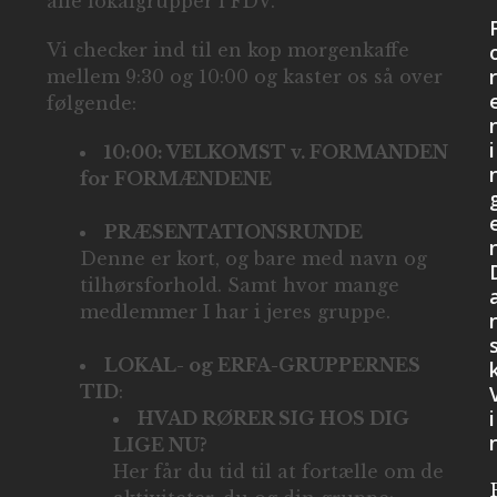
alle lokalgrupper i FDV.
Vi checker ind til en kop morgenkaffe
r
mellem 9:30 og 10:00 og kaster os så over
følgende:
i
10:00: VELKOMST v. FORMANDEN
for FORMÆNDENE
PRÆSENTATIONSRUNDE
Denne er kort, og bare med navn og
tilhørsforhold. Samt hvor mange
medlemmer I har i jeres gruppe.
LOKAL- og ERFA-GRUPPERNES
TID
:
i
HVAD RØRER SIG HOS DIG
LIGE NU?
Her får du tid til at fortælle om de