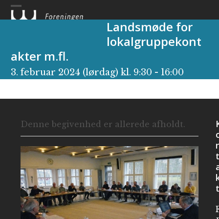
Skip
to
Landsmøde for
content
lokalgruppekont
akter m.fl.
3. februar 2024 (lørdag) kl. 9:30
-
16:00
Denne begivenhed er allerede afholdt.