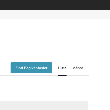
B
Find Begivenheder
Liste
Måned
e
g
i
v
e
n