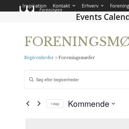
Skip
Inspiration
Kontakt
Erhverv
Forenin
to
Events Calen
content
FORENINGSM
Begivenheder
Foreningsmøder
B
Skriv
e
nøgleord.
Søg
g
efter
Kommende
i
I dag
Begivenheder
på
Vælg
v
nøgleord.
dato.
e