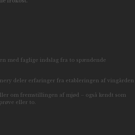
le frokost.
gen med faglige indslag fra to spændende
ery deler erfaringer fra etableringen af vingården
ller om fremstillingen af mjød – også kendt som
røve eller to.