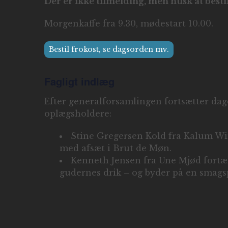
Der er ikke tilmelding, men husk at bestil
Morgenkaffe fra 9.30, mødestart 10.00.
Bestil frokost, se dagsorden mv.
Fagligt indlæg
Efter generalforsamlingen fortsætter da
oplægsholdere:
Stine Gregersen Kold fra Kalum Win
med afsæt i Brut de Møn.
Kenneth Jensen fra Une Mjød fortæ
gudernes drik – og byder på en smagsp