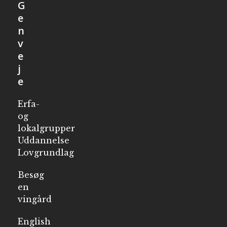
G
e
n
v
e
j
e
Erfa-
og
lokalgrupper
Uddannelse
Lovgrundlag
Besøg
en
vingård
English