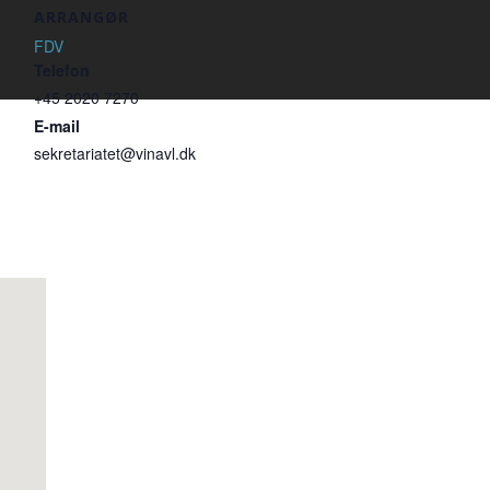
ARRANGØR
FDV
Telefon
+45 2020 7270
E-mail
sekretariatet@vinavl.dk
: