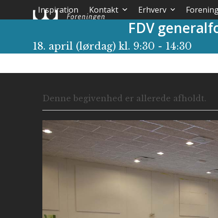
Skip
Inspiration
Kontakt
Erhverv
Forenin
to
FDV generalf
content
18. april (lørdag) kl. 9:30
-
14:30
Denne begivenhed er allerede afholdt.