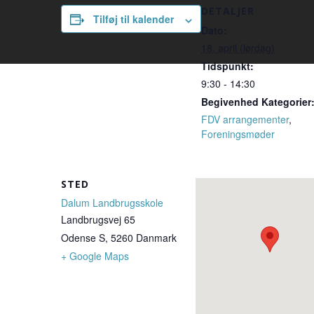
DETALJER
Tilføj til kalender
Dato:
18. april (lørdag)
Tidspunkt:
9:30 - 14:30
Begivenhed Kategorier
FDV arrangementer
,
Foreningsmøder
STED
Dalum Landbrugsskole
Landbrugsvej 65
Odense S
,
5260
Danmark
+ Google Maps