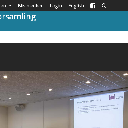
gen
Bliv medlem
Login
English
orsamling