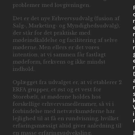
problemer med lovgivningen.
Det er det nye Erhvervsudvalg (fusion af
r
Salg-, Marketing- og Myndighedsudvalg),
der står for det praktiske med
i
mødeindkaldelse og facilitering af selve
møderne. Men ellers er det vores
intention, at vi sammen får fastlagt
mødeform, frekvens og ikke mindst
indhold.
Oplægget fra udvalget er, at vi etablerer 2
ERFA grupper, et øst og et vest for
Storebælt, at møderne holdes hos
forskellige erhvervsmedlemmer, så vi i
forbindelse med netværksmøderne har
i
lejlighed til at få en rundvisning, hvilket
erfaringsmæssigt altid giver anledning til
en masse erfaringsudveksling.