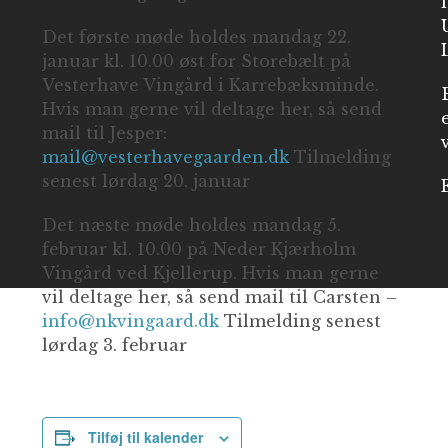
Det første møde holdes mandag 22.
januar kl. 10.00 øst for Storebælt på
Vesterhave Vingård i Karrebæksminde.
Hvis man gerne vil deltage her, så send
mail til Jesper:
mail@vesterhavegaarden.dk
Tilmelding
senest lørdag 20. januar
Det næste møde holdes mandag 5.
februar kl. 10.00 på Neder Kjærholm
Vingård ved Kjellerup. Hvis man gerne
vil deltage her, så send mail til Carsten –
info@nkvingaard.dk
Tilmelding senest
lørdag 3. februar
Tilføj til kalender