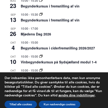
10:00
-
15:30
AUG
23
Begynderkursus i fremstilling af vin
10:00
-
15:30
SEP
13
Begynderkursus i fremstilling af vin
10:00
-
17:00
SEP
26
Mjødens Dag 2026
10:00
-
15:00
OKT
4
Begynderkursus i ciderfremstilling 2026/2027
10:00
-
15:00
OKT
10
Vinbegynderkursus på Sydsjælland modul 1-4
10:00
-
15:00
OKT
31
Vinbegynderkursus på Sydsjælland modul 1-4
Der indsamles ikke personhenførbare data, men kun anonyme
besøgsstatistikker. Du giver samtykke til alle cookies, hvis du
10:00
-
15:00
APR
klikker på "Tillad alle cookies". Ønsker du kun cookies, der er
18
Vinbegynderkursus på Sydsjælland modul 1-4
nødvendige for at få vinavl.dk til at fungere, kan du vælge "Kun
nødvendige cookies". Du kan altid
ændre dine indstillinger
.
Se kalenderen
Tillad alle cookies
Kun nødvendige cookies