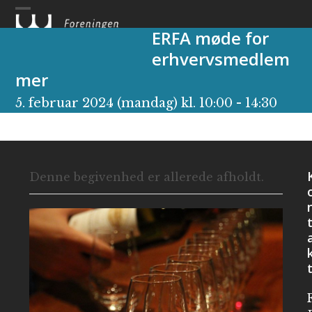
Skip
to
ERFA møde for
content
erhvervsmedlem
mer
5. februar 2024 (mandag) kl. 10:00
-
14:30
Denne begivenhed er allerede afholdt.