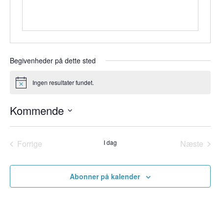
Begivenheder på dette sted
Ingen resultater fundet.
Notice
Kommende
Vælg
dato.
Forrige
I dag
Næste
Begivenheder
Begiven
Abonner på kalender