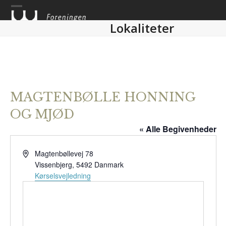
Skip
to
Lokaliteter
content
MAGTENBØLLE HONNING
OG MJØD
« Alle Begivenheder
Adresse
Magtenbøllevej 78
Vissenbjerg
,
5492
Danmark
Kørselsvejledning