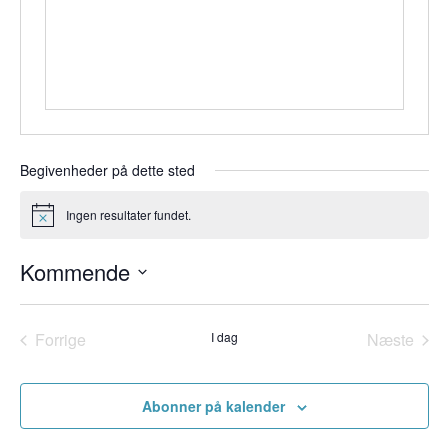
Begivenheder på dette sted
Ingen resultater fundet.
Notice
Kommende
Vælg
dato.
Forrige
I dag
Næste
Begivenheder
Begiven
Abonner på kalender