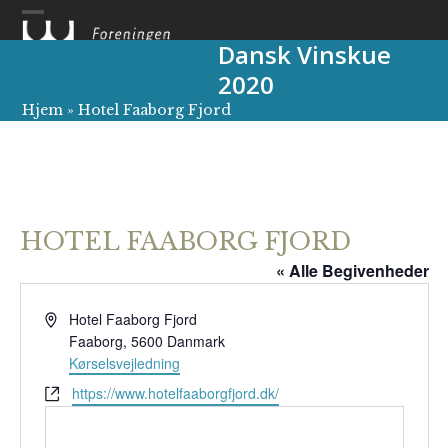
Skip
to
Dansk Vinskue
content
2020
Hjem
»
Hotel Faaborg Fjord
HOTEL FAABORG FJORD
« Alle Begivenheder
Adresse
Hotel Faaborg Fjord
Faaborg
,
5600
Danmark
Kørselsvejledning
Hjemmeside
https://www.hotelfaaborgfjord.dk/