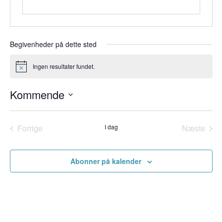
Begivenheder på dette sted
Ingen resultater fundet.
Notice
Kommende
Vælg
dato.
Forrige
I dag
Næste
Begivenheder
Begiven
Abonner på kalender