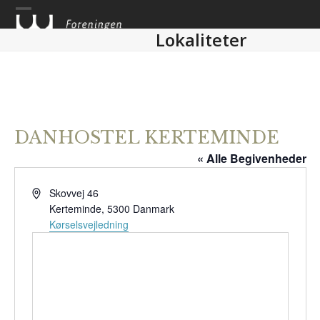
Skip
to
Lokaliteter
content
DANHOSTEL KERTEMINDE
« Alle Begivenheder
Adresse
Skovvej 46
Kerteminde
,
5300
Danmark
Kørselsvejledning