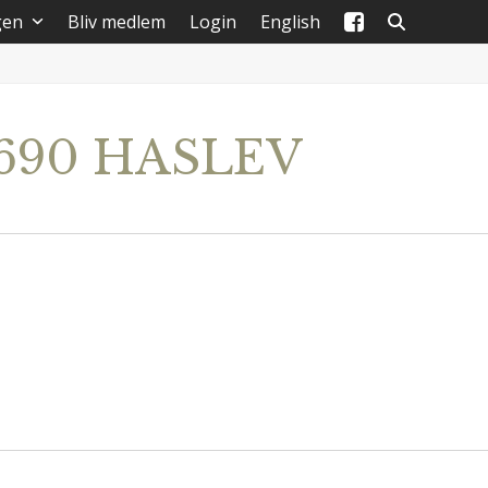
gen
Bliv medlem
Login
English
4690 HASLEV