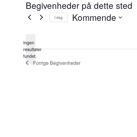
Begivenheder på dette sted
Kommende
I dag
Vælg
dato.
Ingen
resultater
Notice
fundet.
Forrige
Begivenheder