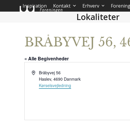
Skip
Inspiration
Kontakt
Erhverv
Forenin
to
Lokaliteter
content
BRÅBYVEJ 56, 
« Alle Begivenheder
Adresse
Bråbyvej 56
Haslev
,
4690
Danmark
Kørselsvejledning