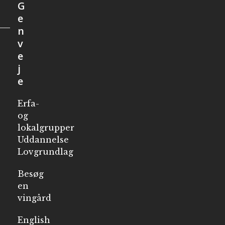
G
e
n
v
e
j
e
Erfa-
og
lokalgrupper
Uddannelse
Lovgrundlag
Besøg
en
vingård
English