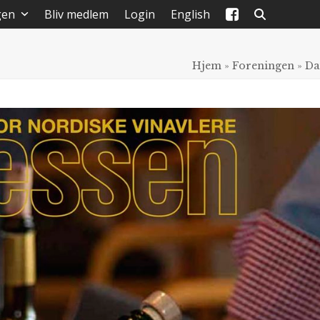
gen
Bliv medlem
Login
English
Hjem
»
Foreningen
»
Da