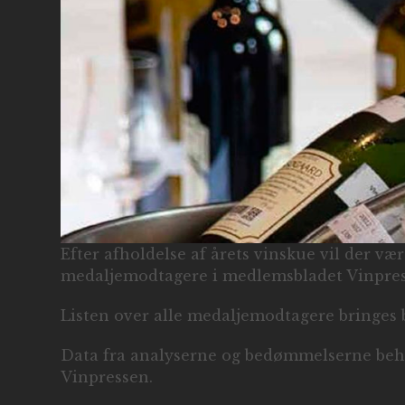
Efter afholdelse af årets vinskue vil der vær
medaljemodtagere i medlemsbladet Vinpres
Listen over alle medaljemodtagere bringes
Data fra analyserne og bedømmelserne behan
Vinpressen.