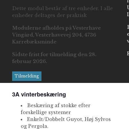
Dette modul består af tre enheder. I alle
enheder deltages der praktisk
Modulerne afholdes på Vesterhave
Vingård, Vesterhavevej 204, 4736
Karrebæksminde
Sidste frist for tilmelding den 28.
februar 2026.
Tilmelding
3A vinterbeskæring
Beskæring af stokke efter
forskellige systemer
Enkelt/Dobbelt Guyot, Høj Sylvos
og Pergola.