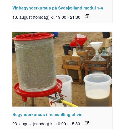
Vinbegynderkursus på Sydsjælland modul 1-4
13. august (torsdag) kl. 19:00
-
21:30
Begynderkursus i fremstilling af vin
23. august (søndag) kl. 10:00
-
15:30