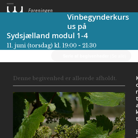
Skip
to
Vinbegynderkurs
content
us på
Sydsjælland modul 1-4
11. juni (torsdag) kl. 19:00
-
21:30
Serie af begivenheder
(Se alle)
Denne begivenhed er allerede afholdt.