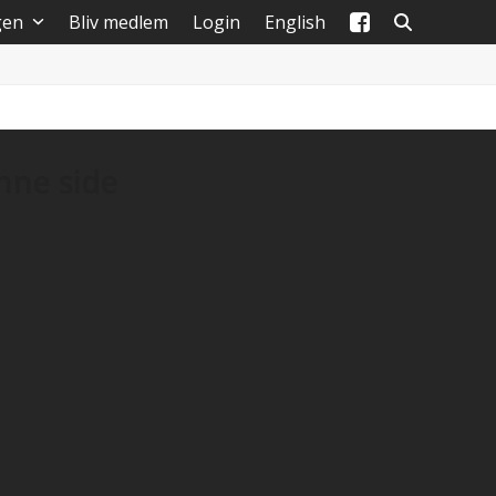
gen
Bliv medlem
Login
English
enne side