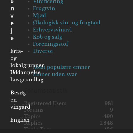
e
Vinificering
n
Frugtvin
v
Mjød
e
Økologisk vin- og frugtavl
j
Erhvervsvinavl
e
Køb og salg
Foreningsstof
Erfa-
Diverse
og
lokalgrupper
Mest populære emner
Uddannelse
Emner uden svar
Lovgrundlag
Forumstatistik
Besøg
en
Registered Users
981
vingård
Forums
9
Topics
499
English
Replies
1.848
Topic Tags
136