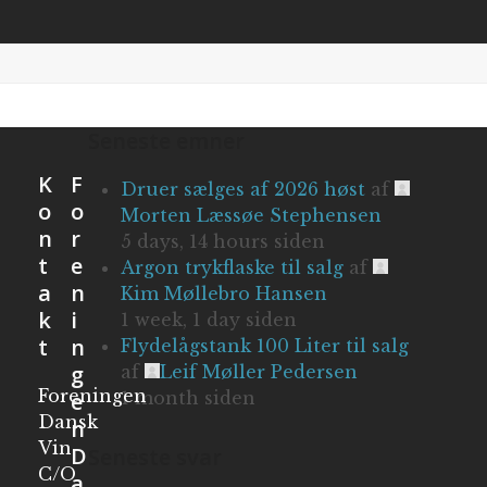
Seneste emner
K
F
Druer sælges af 2026 høst
af
o
o
Morten Læssøe Stephensen
n
r
5 days, 14 hours siden
t
e
Argon trykflaske til salg
af
a
n
Kim Møllebro Hansen
k
i
1 week, 1 day siden
t
n
Flydelågstank 100 Liter til salg
g
af
Leif Møller Pedersen
Foreningen
e
1 month siden
Dansk
n
Vin
D
Seneste svar
C/O
a