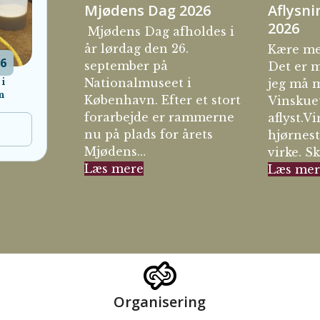
Mjødens Dag 2026
Aflysni
2026
Mjødens Dag afholdes i
år lørdag den 26.
Kære me
26
september på
Det er m
Nationalmuseet i
jeg må m
i
n
København. Efter et stort
Vinskue
forarbejde er rammerne
aflyst.V
nu på plads for årets
hjørnes
Mjødens…
virke. S
Læs mere
Læs mer
Organisering