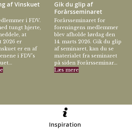
ng af Vinskuet
Gik du glip af
Forårsseminaret
dlemmer i FDV.
Forårsseminaret for
ed tungt hjerte,
foreningens medlemmer
eddele, at
blev afholde lørdag den
t 2026 er
14. marts 2026. Gik du glip
inskuet er en af
af seminaret, kan du se
tenene i FDV's
materialet fra seminaret
kuet…
på siden Forårsseminar…
e
Læs mere
Inspiration