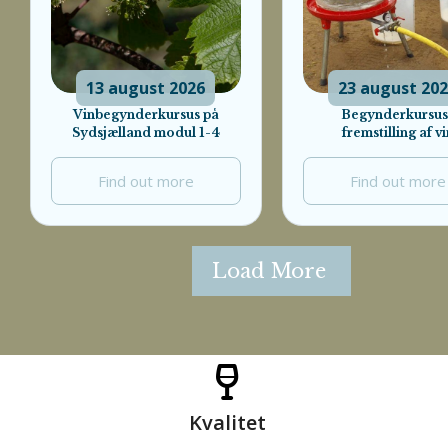
13
august
2026
23
august
20
Vinbegynderkursus på
Begynderkursus 
Sydsjælland modul 1-4
fremstilling af vi
Find out more
Find out more
Load More
Kvalitet