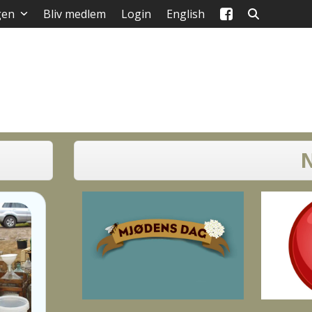
gen
Bliv medlem
Login
English
N