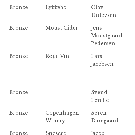
Bronze
Lykkebo
Olav
L
Ditlevsen
V
Bronze
Moust Cider
Jens
S
Moustgaard
Pedersen
Bronze
Røjle Vin
Lars
R
Jacobsen
Bronze
Svend
Si
Lerche
Bronze
Copenhagen
Søren
D
Winery
Damgaard
Bronze
Snesere
Jacob
So