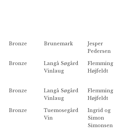
Bronze
Brunemark
Jesper
B
Pedersen
Bronze
Langå Søgård
Flemming
S
Vinlaug
Højfeldt
Bronze
Langå Søgård
Flemming
R
Vinlaug
Højfeldt
H
Bronze
Tuemosegård
Ingrid og
R
Vin
Simon
Simonsen