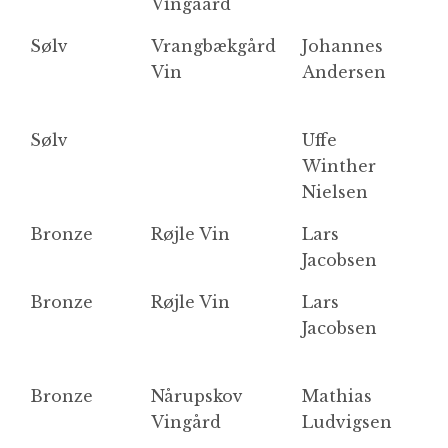
Vingaard
P
Sølv
Vrangbækgård
Johannes
M
Vin
Andersen
hv
Sølv
Uffe
H
Winther
R
Nielsen
Bronze
Røjle Vin
Lars
S
Jacobsen
2
Bronze
Røjle Vin
Lars
P
Jacobsen
Bronze
Nårupskov
Mathias
C
Vingård
Ludvigsen