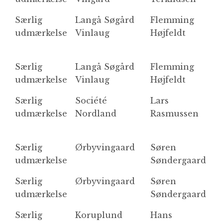
Særlig
Langå Søgård
Flemming
R
udmærkelse
Vinlaug
Højfeldt
Særlig
Langå Søgård
Flemming
S
udmærkelse
Vinlaug
Højfeldt
H
Særlig
Société
Lars
T
udmærkelse
Nordland
Rasmussen
Særlig
Ørbyvingaard
Søren
Ø
udmærkelse
Søndergaard
Særlig
Ørbyvingaard
Søren
Ø
udmærkelse
Søndergaard
Særlig
Koruplund
Hans
R