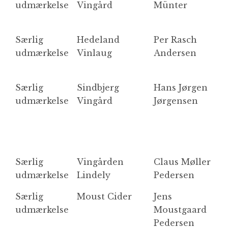
udmærkelse
Vingård
Münter
Særlig
Hedeland
Per Rasch
V
udmærkelse
Vinlaug
Andersen
Særlig
Sindbjerg
Hans Jørgen
Ø
udmærkelse
Vingård
Jørgensen
k
d
Særlig
Vingården
Claus Møller
S
udmærkelse
Lindely
Pedersen
Særlig
Moust Cider
Jens
J
udmærkelse
Moustgaard
Pedersen