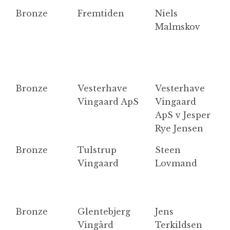
Bronze
Fremtiden
Niels
V
Malmskov
B
O
M
P
Bronze
Vesterhave
Vesterhave
S
Vingaard ApS
Vingaard
ApS v Jesper
Rye Jensen
Bronze
Tulstrup
Steen
C
Vingaard
Lovmand
2
Bronze
Glentebjerg
Jens
G
Vingård
Terkildsen
B