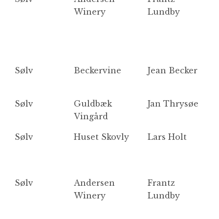
Winery
Lundby
Sølv
Beckervine
Jean Becker
S
Sølv
Guldbæk
Jan Thrysøe
D
Vingård
Sølv
Huset Skovly
Lars Holt
A
Sølv
Andersen
Frantz
S
Winery
Lundby