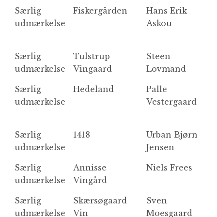
Særlig
Fiskergården
Hans Erik
N
udmærkelse
Askou
M
So
Særlig
Tulstrup
Steen
R
udmærkelse
Vingaard
Lovmand
2
Særlig
Hedeland
Palle
ro
udmærkelse
Vestergaard
Særlig
1418
Urban Bjørn
B
udmærkelse
Jensen
R
Særlig
Annisse
Niels Frees
R
udmærkelse
Vingård
Særlig
Skærsøgaard
Sven
L
udmærkelse
Vin
Moesgaard
N