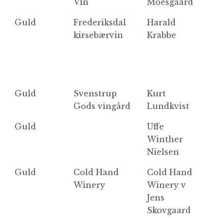
Vin
Moesgaard
Guld
Frederiksdal
Harald
F
kirsebærvin
Krabbe
Ki
Guld
Svenstrup
Kurt
M
Gods vingård
Lundkvist
Guld
Uffe
H
Winther
f
Nielsen
Guld
Cold Hand
Cold Hand
M
Winery
Winery v
F
Jens
Skovgaard