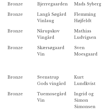
Bronze
Bjerregaarden
Mads Syberg
B
Bronze
Langå Søgård
Flemming
W
Vinlaug
Højfeldt
Bronze
Nårupskov
Mathias
M
Vingård
Ludvigsen
Bronze
Skærsøgaard
Sven
D
Vin
Moesgaard
C
Bronze
Svenstrup
Kurt
so
Gods vingård
Lundkvist
Bronze
Tuemosegård
Ingrid og
So
Vin
Simon
M
Simonsen