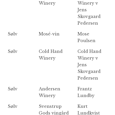
Winery
Winery v
2
Jens
Skovgaard
Pedersen
Sølv
Mosé-vin
Mose
D
Poulsen
Sølv
Cold Hand
Cold Hand
C
Winery
Winery v
Jens
Skovgaard
Pedersen
Sølv
Andersen
Frantz
E
Winery
Lundby
Sølv
Svenstrup
Kurt
C
Gods vingård
Lundkvist