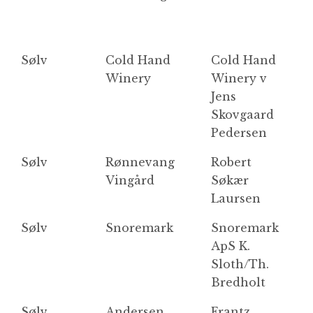
Sølv
Cold Hand
Cold Hand
M
Winery
Winery v
2
Jens
Skovgaard
Pedersen
Sølv
Rønnevang
Robert
C
Vingård
Søkær
Laursen
Sølv
Snoremark
Snoremark
k
ApS K.
Sloth/Th.
Bredholt
Sølv
Andersen
Frantz
Bl