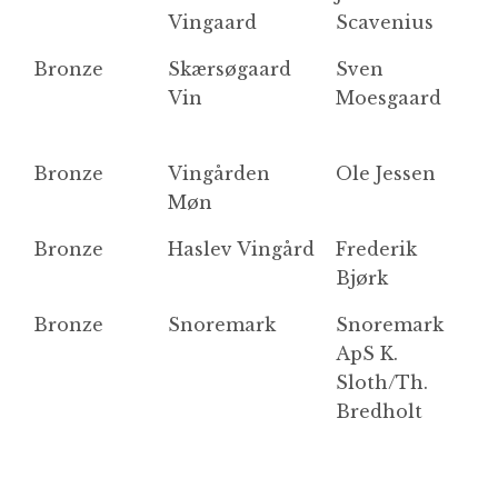
Vingaard
Scavenius
Bronze
Skærsøgaard
Sven
R
Vin
Moesgaard
Bronze
Vingården
Ole Jessen
R
Møn
Bronze
Haslev Vingård
Frederik
So
Bjørk
M
Bronze
Snoremark
Snoremark
h
ApS K.
Sloth/Th.
Bredholt