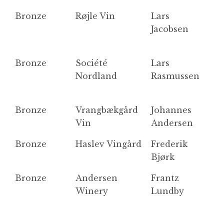
Bronze
Røjle Vin
Lars
H
Jacobsen
Bronze
Société
Lars
A
Nordland
Rasmussen
Bronze
Vrangbækgård
Johannes
S
Vin
Andersen
Bronze
Haslev Vingård
Frederik
S
Bjørk
Bronze
Andersen
Frantz
I
Winery
Lundby
2