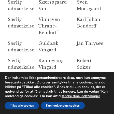
Særlig
Skærsøgaard
Sven
So
udmærkelse
Vin
Moesgaard
Særlig
Vinhaven
Karl Johan
R
udmærkelse
Thrane-
Bendorff
Bendorff
Særlig
Guldbæk
Jan Thrysøe
5
udmærkelse
Vingård
Ri
Særlig
Rønnevang
Robert
g
udmærkelse
Vingård
Søkær
Laursen
Der indsamles ikke personhenførbare data, men kun anonyme
besøgsstatistikker. Du giver samtykke til alle cookies, hvis du
Særlig
Cold Hand
Cold Hand
N
klikker på "Tillad alle cookies". Ønsker du kun cookies, der er
udmærkelse
Winery
Winery v
nødvendige for at få vinavl.dk til at fungere, kan du vælge "Kun
nødvendige cookies". Du kan altid
ændre dine indstillinger
.
Jens
Skovgaard
Tillad alle cookies
Kun nødvendige cookies
Pedersen