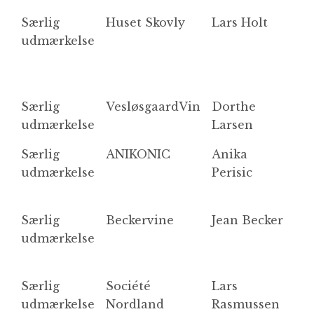
Særlig
Huset Skovly
Lars Holt
O
udmærkelse
Særlig
VesløsgaardVin
Dorthe
V
udmærkelse
Larsen
Særlig
ANIKONIC
Anika
A
udmærkelse
Perisic
R
J
Særlig
Beckervine
Jean Becker
F
udmærkelse
m
Særlig
Société
Lars
T
udmærkelse
Nordland
Rasmussen