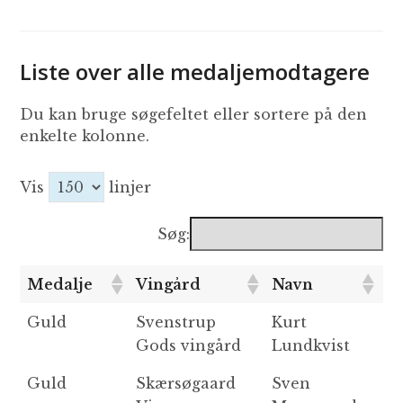
Liste over alle medaljemodtagere
Du kan bruge søgefeltet eller sortere på den
enkelte kolonne.
Vis
linjer
Søg:
Medalje
Vingård
Navn
V
Medalje
Vingård
Navn
V
Guld
Svenstrup
Kurt
K
Gods vingård
Lundkvist
Guld
Skærsøgaard
Sven
Æ