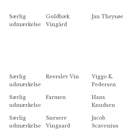
Særlig
Guldbæk
Jan Thrysøe
5
udmærkelse
Vingård
G
Særlig
Reerslev Vin
Viggo K.
R
udmærkelse
Pedersen
Særlig
Farmen
Hans
F
udmærkelse
Knudsen
Særlig
Snesere
Jacob
R
udmærkelse
Vingaard
Scavenius
R