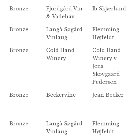
Bronze
Fjordgård Vin
Ib Skjærlund
F
& Vadehav
Bronze
Langå Søgård
Flemming
R
Vinlaug
Højfeldt
Bronze
Cold Hand
Cold Hand
Sp
Winery
Winery v
p
Jens
Skovgaard
Pedersen
Bronze
Beckervine
Jean Becker
F
2
Bronze
Langå Søgård
Flemming
W
Vinlaug
Højfeldt