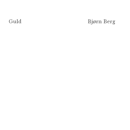
Guld
Bjørn Berg
B
B
po