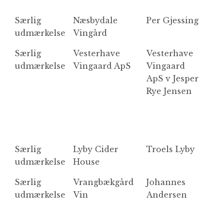
Særlig
Næsbydale
Per Gjessing
N
udmærkelse
Vingård
R
Særlig
Vesterhave
Vesterhave
B
udmærkelse
Vingaard ApS
Vingaard
ApS v Jesper
Rye Jensen
Særlig
Lyby Cider
Troels Lyby
L
udmærkelse
House
Særlig
Vrangbækgård
Johannes
M
udmærkelse
Vin
Andersen
ro