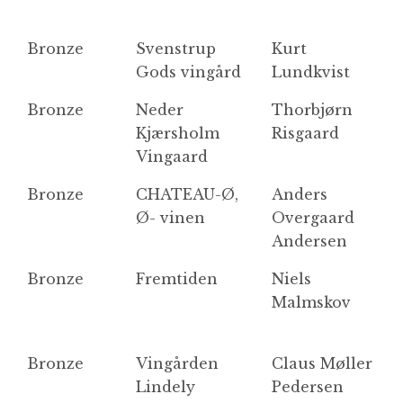
Bronze
Svenstrup
Kurt
so
Gods vingård
Lundkvist
Bronze
Neder
Thorbjørn
Le
Kjærsholm
Risgaard
B
Vingaard
Bronze
CHATEAU-Ø,
Anders
C
Ø- vinen
Overgaard
Andersen
Bronze
Fremtiden
Niels
V
Malmskov
bl
So
Bronze
Vingården
Claus Møller
Fr
Lindely
Pedersen