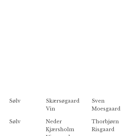
Sølv
Skærsøgaard
Sven
D
Vin
Moesgaard
N
Sølv
Neder
Thorbjørn
S
Kjærsholm
Risgaard
R