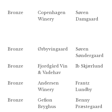
Bronze
Copenhagen
Søren
C
Winery
Damgaard
Bronze
Ørbyvingaard
Søren
Ø
Søndergaard
Bronze
Fjordgård Vin
Ib Skjærlund
F
& Vadehav
Bronze
Andersen
Frantz
N
Winery
Lundby
Bronze
Gefion
Benny
Æ
Bryghus
Præstegaard