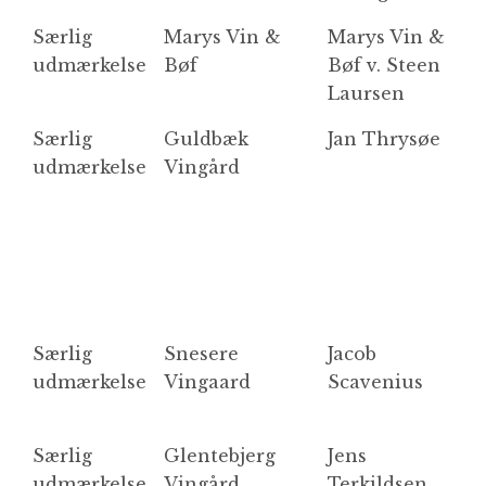
Særlig
Marys Vin &
Marys Vin &
H
udmærkelse
Bøf
Bøf v. Steen
Laursen
Særlig
Guldbæk
Jan Thrysøe
5
udmærkelse
Vingård
G
Særlig
Snesere
Jacob
R
udmærkelse
Vingaard
Scavenius
Særlig
Glentebjerg
Jens
G
udmærkelse
Vingård
Terkildsen
So