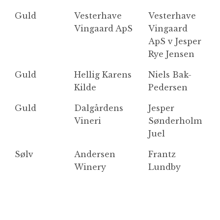
Guld
Vesterhave
Vesterhave
B
Vingaard ApS
Vingaard
ApS v Jesper
Rye Jensen
Guld
Hellig Karens
Niels Bak-
M
Kilde
Pedersen
Guld
Dalgårdens
Jesper
Ro
Vineri
Sønderholm
Juel
Sølv
Andersen
Frantz
B
Winery
Lundby