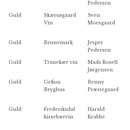
Pedersen
Guld
Skærsøgaard
Sven
D
Vin
Moesgaard
R
Guld
Brunemark
Jesper
B
Pedersen
Guld
Tranekær vin
Mads Rosell
R
Jørgensen
Guld
Gefion
Benny
S
Bryghus
Præstegaard
-
Guld
Frederiksdal
Harald
F
kirsebærvin
Krabbe
S