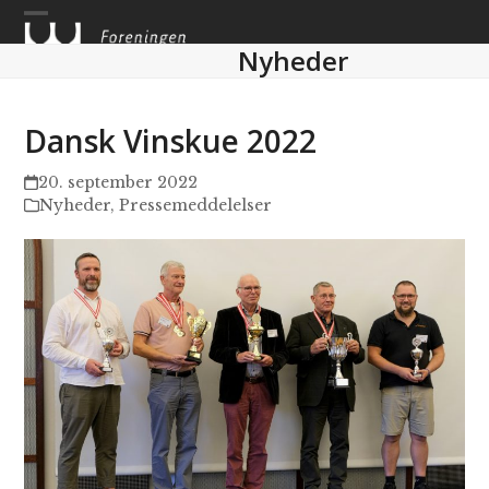
Skip
to
Nyheder
content
Dansk Vinskue 2022
20. september 2022
Nyheder
,
Pressemeddelelser